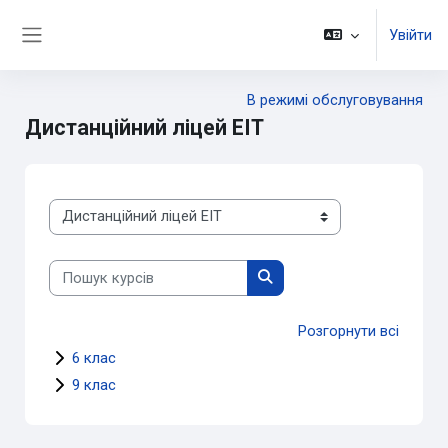
Перейти до головного вмісту
Увійти
Бокова панель
В режимі обслуговування
Дистанційний ліцей ЕІТ
Категорії курсів
Пошук курсів
Пошук курсів
Розгорнути всі
6 клас
9 клас