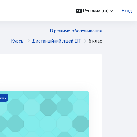
Русский ‎(ru)‎
Вход
В режиме обслуживания
Курсы
Дистанційний ліцей ЕІТ
6 клас
убіжна література 6
клас