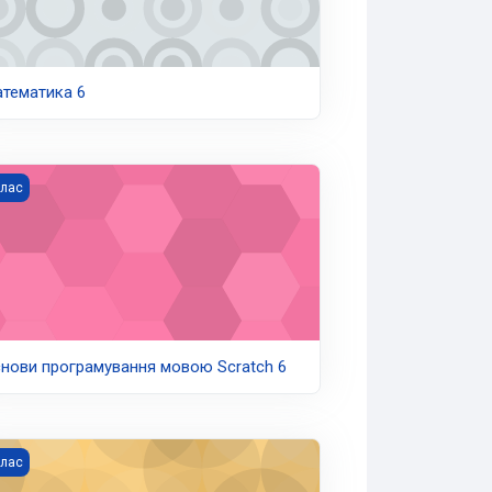
тематика 6
нови програмування мовою Scratch 6
клас
нови програмування мовою Scratch 6
аїнська література 6
клас