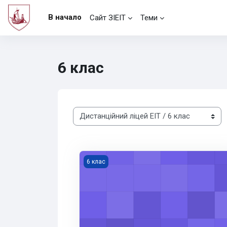
Перейти к основному содержанию
В начало
Сайт ЗІЕІТ
Теми
6 клас
Категории курсов
Англійська мова 6
6 клас