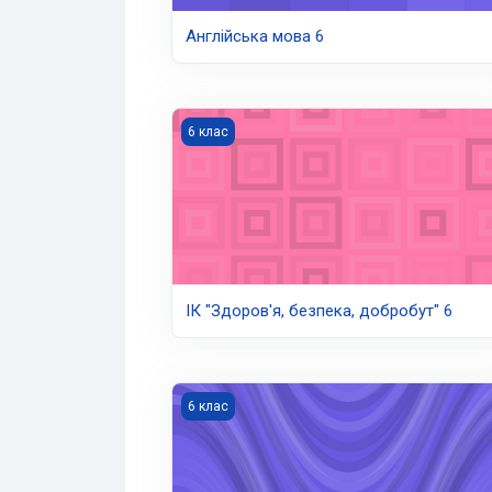
Англійська мова 6
ІК "Здоров'я, безпека, добробут" 6
6 клас
ІК "Здоров'я, безпека, добробут" 6
ІК "Пізнаємо природу" 6
6 клас