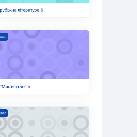
рубіжна література 6
"Мистецтво" 6
клас
 "Мистецтво" 6
тематика 6
клас