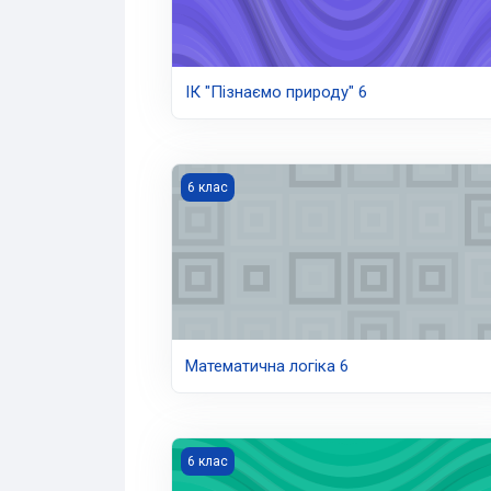
ІК "Пізнаємо природу" 6
Математична логіка 6
6 клас
Математична логіка 6
Підприємництво та фінансова грамотніс
6 клас