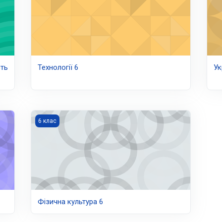
сть
Технології 6
Ук
Фізична культура 6
6 клас
Фізична культура 6