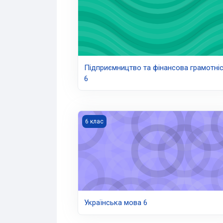
Підприємництво та фінансова грамотні
6
Українська мова 6
6 клас
Українська мова 6