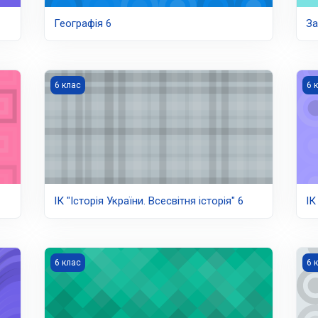
Географія 6
За
ІК "Історія України. Всесвітня історія" 6
ІК 
6 клас
6 
ІК "Історія України. Всесвітня історія" 6
ІК
Інформатика 6
Ма
6 клас
6 