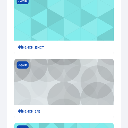
Архів
Фінанси дист
Фінанси з/в
Архів
Фінанси з/в