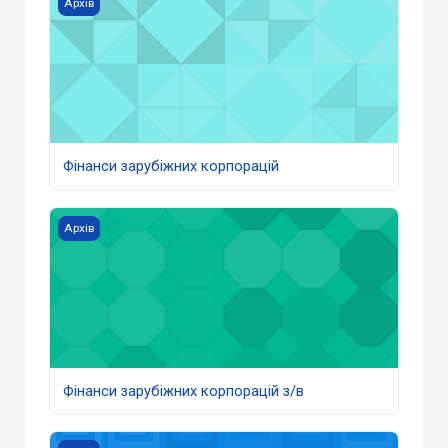
Фінанси зарубіжних корпорацій
Архів
Фінанси зарубіжних корпорацій
Фінанси зарубіжних корпорацій з/в
Архів
Фінанси зарубіжних корпорацій з/в