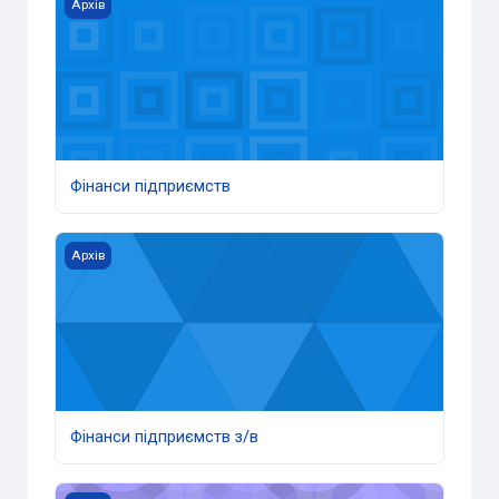
Фінанси підприємств
Архів
Фінанси підприємств
Фінанси підприємств з/в
Архів
Фінанси підприємств з/в