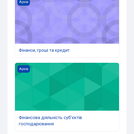
Фінанси, гроші та кредит
Архів
Фінанси, гроші та кредит
Фінансова діяльність суб’єктів господарювання
Архів
Фінансова діяльність суб’єктів
господарювання