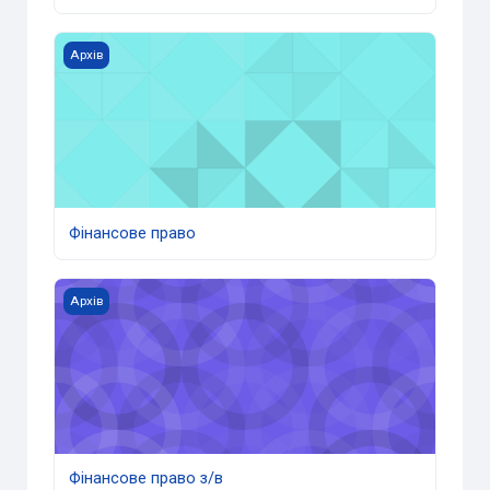
Фінансове право
Архів
Фінансове право
Фінансове право з/в
Архів
Фінансове право з/в