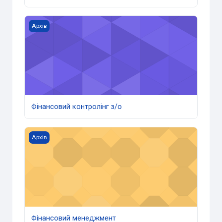
Фінансовий контролінг з/о
Архів
Фінансовий контролінг з/о
Фінансовий менеджмент
Архів
Фінансовий менеджмент