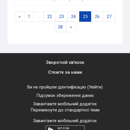
Попередня сторінка
Сторінка 1
Сторінка 22
Сторінка 23
Сторінка 24
Сторінка 25
Сторінка 26
Сторінка
«
1
…
22
23
24
25
26
27
Сторінка 28
Наступна сторінка
28
»
Зворотній зв'язок
Стежте за нами
Ви не пройшли ідентифікацію (
Увійти
)
Підсумок збереження даних
Завантажте мобільний додаток
Перемикнути до стандартної теми
Завантажте мобільний додаток