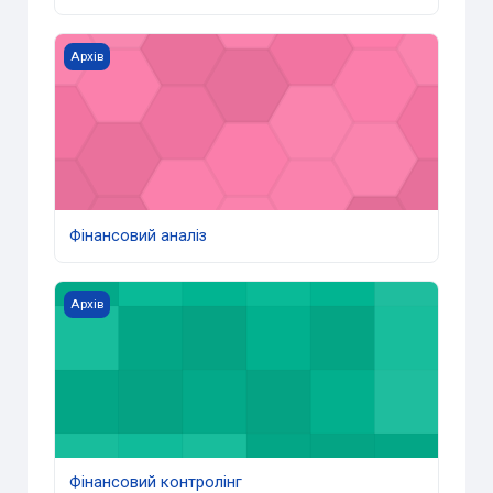
Фінансовий аналіз
Архів
Фінансовий аналіз
Фінансовий контролінг
Архів
Фінансовий контролінг