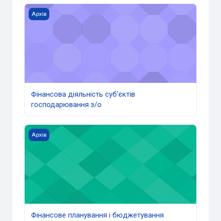
Фінансова діяльність суб’єктів господарювання з/о
Архів
Фінансова діяльність суб’єктів
господарювання з/о
Фінансове планування і бюджетування
Архів
Фінансове планування і бюджетування