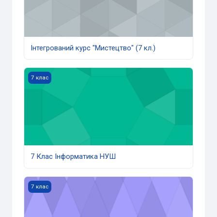
Інтегрований курс "Мистецтво" (7 кл.)
7 Клас Інформатика НУШ
7 клас
7 Клас Інформатика НУШ
Історія України (7 кл.)
7 клас