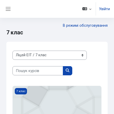
Перейти до головного вмісту
Увійти
Бокова панель
В режимі обслуговування
7 клас
Категорії курсів
Пошук курсів
Пошук курсів
Алгебра (7 кл.)
7 клас