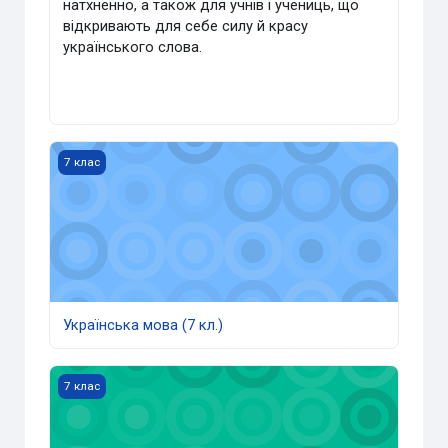
натхненно, а також для учнів і учениць, що
відкривають для себе силу й красу
українського слова.
Українська мова (7 кл.)
7 клас
Українська мова (7 кл.)
Фізика (7 кл.)
7 клас