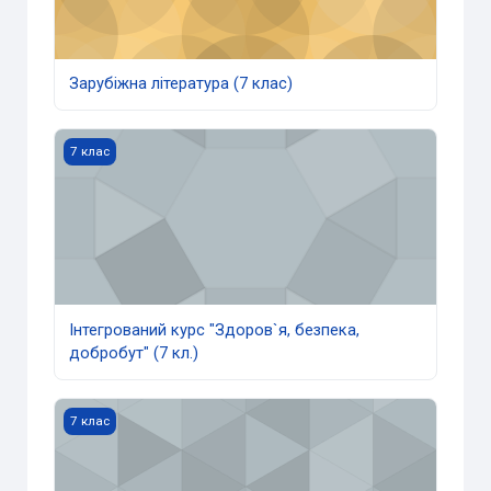
Зарубіжна література (7 клас)
Інтегрований курс "Здоров`я, безпека, добробут" (7 кл.)
7 клас
Інтегрований курс "Здоров`я, безпека,
добробут" (7 кл.)
Інтегрований курс "Мистецтво" (7 кл.)
7 клас