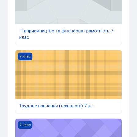
Підприємництво та фінансова грамотність 7
клас
Трудове навчання (технології) 7 кл.
7 клас
Трудове навчання (технології) 7 кл.
Українська література (7 кл.)
7 клас