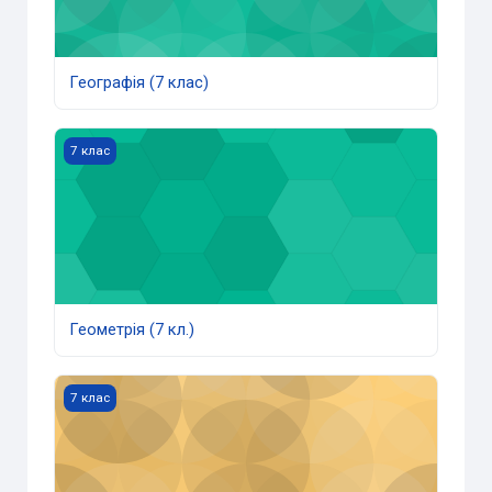
Географія (7 клас)
Геометрія (7 кл.)
7 клас
Геометрія (7 кл.)
Зарубіжна література (7 клас)
7 клас