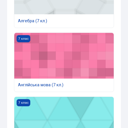
Алгебра (7 кл.)
Англійська мова (7 кл.)
7 клас
Англійська мова (7 кл.)
Біологія (7 кл.)
7 клас