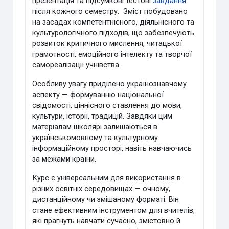
презентація та підсумкові тестові
завдання
після кожного семестру. Зміст побудовано
на засадах компетентнісного, діяльнісного та
культурологічного підходів, що забезпечують
розвиток критичного мислення, читацької
грамотності, емоційного інтелекту та творчої
самореалізації учнівства.
Особливу увагу приділено українознавчому
аспекту — формуванню національної
свідомості, ціннісного ставлення до мови,
культури, історії, традицій. Завдяки цим
матеріалам школярі залишаються в
українськомовному та культурному
інформаційному просторі, навіть навчаючись
за межами країни.
Курс є універсальним для використання в
різних освітніх середовищах — очному,
дистанційному чи змішаному форматі. Він
стане ефективним інструментом для вчителів,
які прагнуть навчати сучасно, змістовно й