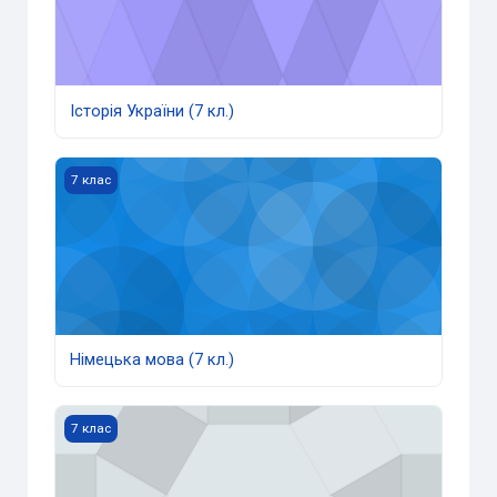
Історія України (7 кл.)
Німецька мова (7 кл.)
7 клас
Німецька мова (7 кл.)
Підприємництво та фінансова грамотність 7 клас
7 клас