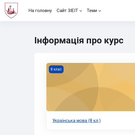
Перейти до головного вмісту
На головну
Сайт ЗІЕІТ
Теми
Інформація про курс
Українська мова (8 кл.)
8 клас
Українська мова (8 кл.)