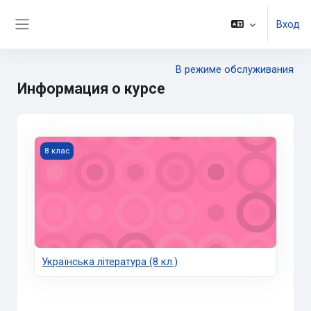
Перейти к основному содержанию
Вход
Боковая панель
В режиме обслуживания
Информация о курсе
Українська література (8 кл.)
8 клас
Українська література (8 кл.)