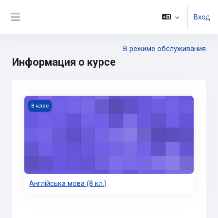
Перейти к основному содержанию
Вход
Боковая панель
В режиме обслуживания
Информация о курсе
Англійська мова (8 кл.)
8 клас
Англійська мова (8 кл.)