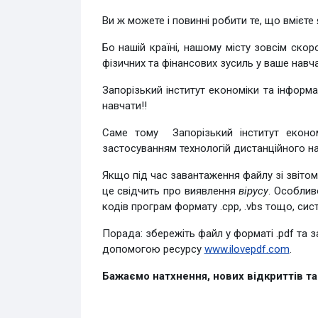
Ви ж можете і повинні робити те, що вмієте
Бо нашій країні, нашому місту зовсім скор
фізичних та фінансових зусиль у ваше навча
Запорізький інститут економіки та інформа
навчати!!
Саме тому
Запорізький інститут еконо
застосуванням технологій дистанційного н
Якщо під час завантаження файлу зі звіто
це свідчить про виявлення
вірусу
. Особлив
кодів програм формату .cpp, .vbs тощо, си
Порада: збережіть файл у форматі .pdf та
допомогою ресурсу
www.ilovepdf.com
.
Бажаємо натхнення, нових відкриттів та 