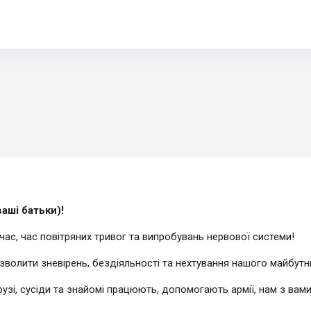
ваші батьки)!
ас, час повітряних тривог та випробувань нервової системи!
зволити зневірень, бездіяльності та нехтування нашого майбутнь
, друзі, сусіди та знайомі працюють, допомогають армії, нам з в