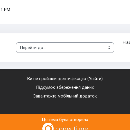
11 PM
На
Перейти до...
Ви не пройшли ідентифікацію (
Увійти
)
Підсумок збереження даних
Завантажте мобільний додаток
Ця тема була створена