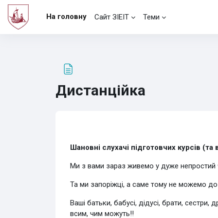
Перейти до головного вмісту
На головну
Сайт ЗІЕІТ
Теми
Дистанційка
Умови завершення
Шановні слухачі підготовчих курсів (та 
Ми з вами зараз живемо у дуже непростий ч
Та ми запоріжці, а саме тому не можемо до
Ваші батьки, бабусі, дідусі, брати, сестри
всим, чим можуть!!