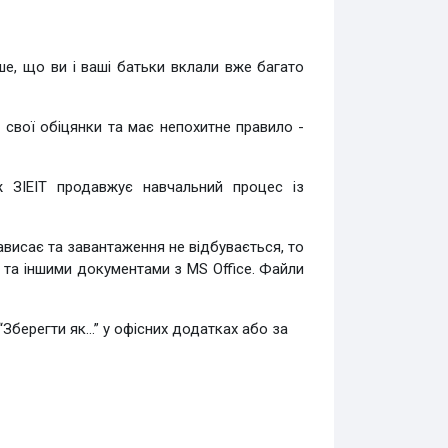
ьше, що ви і ваші батьки вклали вже багато
і свої обіцянки та має непохитне правило -
ж ЗІЕІТ продавжує навчальний процес із
висає та завантаження не відбувається, то
lx та іншими документами з MS Office. Файли
Зберегти як…” у офісних додатках або за