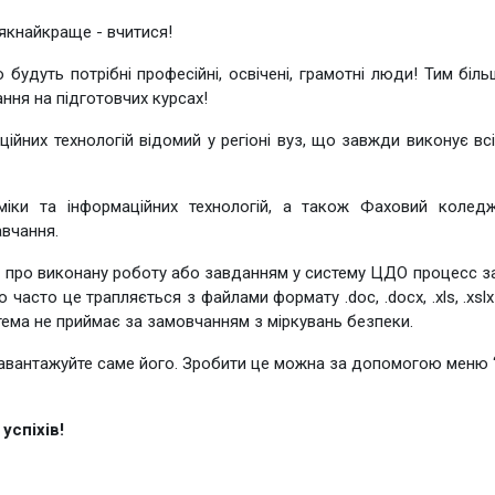
 якнайкраще - вчитися!
о будуть потрібні професійні, освічені, грамотні люди! Тим біл
ння на підготовчих курсах!
ційних технологій відомий у регіоні вуз, що завжди виконує вс
міки та інформаційних технологій, а також Фаховий колед
авчання.
м про виконану роботу або завданням у систему ЦДО процесс за
о часто це трапляється з файлами формату .doc, .docx, .xls, .xs
стема не приймає за замовчанням з міркувань безпеки.
 завантажуйте саме його. Зробити це можна за допомогою меню “
успіхів!